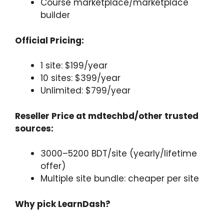
Course marketplace/marketplace
builder
Official Pricing:
1 site: $199/year
10 sites: $399/year
Unlimited: $799/year
Reseller Price at mdtechbd/other trusted
sources:
3000–5200 BDT/site (yearly/lifetime
offer)
Multiple site bundle: cheaper per site
Why pick LearnDash?