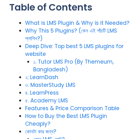
Table of Contents
What is LMS Plugin & Why is it Needed?
Why This 5 Plugins? (কেন এই পাঁচটি LMS
প্লাগিন?)
Deep Dive: Top best 5 LMS plugins for
website
১. Tutor LMS Pro (By Themeum,
Bangladesh)
২: LearnDash
৩. MasterStudy LMS
৪. LearnPress
৫. Academy LMS
Features & Price Comparison Table
How to Buy the Best LMS Plugin
Cheaply?
কোনটা কার জন্য?