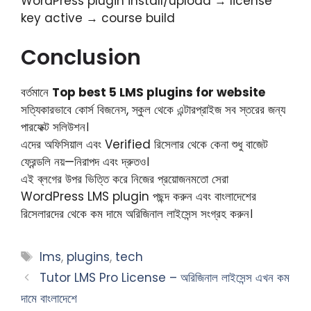
WordPress plugin install/upload → license
key active → course build
Conclusion
বর্তমানে
Top best 5 LMS plugins for website
সত্যিকারভাবে কোর্স বিজনেস, স্কুল থেকে এন্টারপ্রাইজ সব স্তরের জন্য
পারফেক্ট সলিউশন।
এদের অফিসিয়াল এবং Verified রিসেলার থেকে কেনা শুধু বাজেট
ফ্রেন্ডলি নয়—নিরাপদ এবং দ্রুতও।
এই ব্লগের উপর ভিত্তি করে নিজের প্রয়োজনমতো সেরা
WordPress LMS plugin পছন্দ করুন এবং বাংলাদেশের
রিসেলারদের থেকে কম দামে অরিজিনাল লাইসেন্স সংগ্রহ করুন।
Tags
lms
,
plugins
,
tech
Tutor LMS Pro License – অরিজিনাল লাইসেন্স এখন কম
দামে বাংলাদেশে