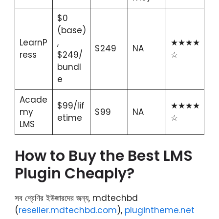
$0
(base)
LearnP
,
★★★★
$249
NA
ress
$249/
☆
bundl
e
Acade
$99/lif
★★★★
my
$99
NA
etime
☆
LMS
How to Buy the Best LMS
Plugin Cheaply?
সব শ্রেণির ইউজারদের জন্য, mdtechbd
(
reseller.mdtechbd.com
),
plugintheme.net