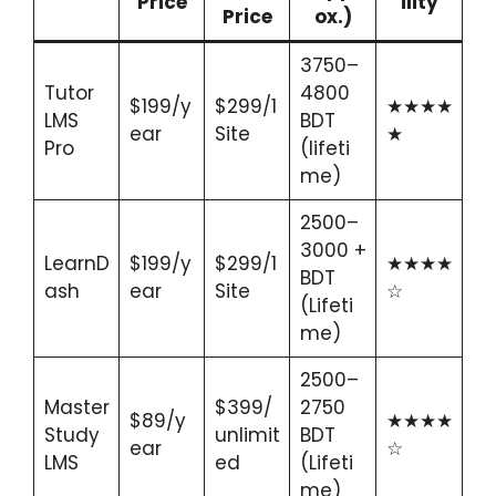
Price
ility
Price
ox.)
3750–
Tutor
4800
$199/y
$299/1
★★★★
LMS
BDT
ear
Site
★
Pro
(lifeti
me)
2500–
3000 +
LearnD
$199/y
$299/1
★★★★
BDT
ash
ear
Site
☆
(Lifeti
me)
2500–
Master
$399/
2750
$89/y
★★★★
Study
unlimit
BDT
ear
☆
LMS
ed
(Lifeti
me)