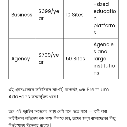
-sized
$399/ye
educatio
Business
10 Sites
ar
n
platform
s
Agencie
s and
$799/ye
Agency
50 Sites
large
ar
institutio
ns
এই প্ল্যানগুলোতে অফিসিয়াল সাপোর্ট, আপডেট, এবং Premium
Add-ons অন্তর্ভুক্ত থাকে।
তবে এই প্রাইস অনেকের জন্য বেশি মনে হতে পারে — তাই যারা
অরিজিনাল লাইসেন্স কম দামে কিনতে চান, তাদের জন্য বাংলাদেশের কিছু
নির্ভরযোগ্য রিসেলার রয়েছে।